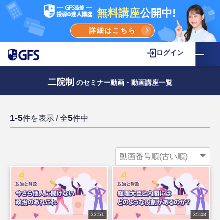
無料講座
公開中!
詳細はこちら
ログイン
二院制
のセミナー動画・動画講座一覧
1-5
5
件を表示 / 全
件中
33:51
35:48