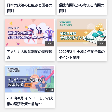
日本の政治の仕組みと国会の
議院内閣制から考える内閣の
役割
役割
32:31
27:37
アメリカの政治制度の基礎知
2020年2月 令和２年度予算の
識
ポイント整理
16:23
2019年6月 インド・モディ政
権の経済政策〜前編〜