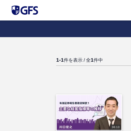
1-1
1
件を表示 / 全
件中
36:13