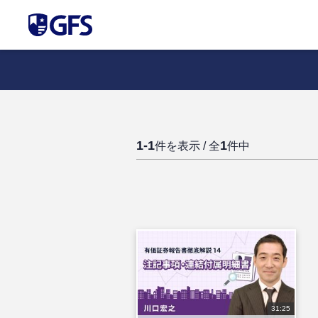
1-1
1
件を表示 / 全
件中
31:25