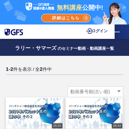
無料講座
公開中!
詳細はこちら
ログイン
ラリー・サマーズ
のセミナー動画・動画講座一覧
1-2
2
件を表示 / 全
件中
25:25
26:43