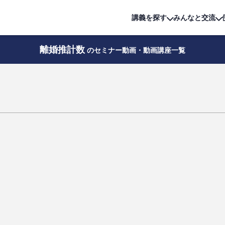
詳細は
無料講座
公開中!
講義を探す
みんなと交流
離婚推計数
のセミナー動画・動画講座一覧