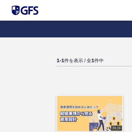
1-1
1
件を表示 / 全
件中
30:19