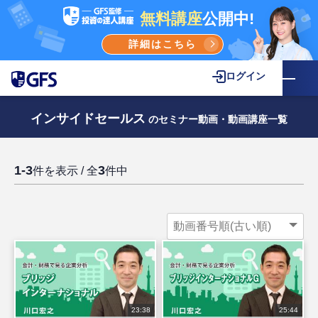
無料講座
公開中!
詳細はこちら
ログイン
インサイドセールス
のセミナー動画・動画講座一覧
1-3
3
件を表示 / 全
件中
23:38
25:44