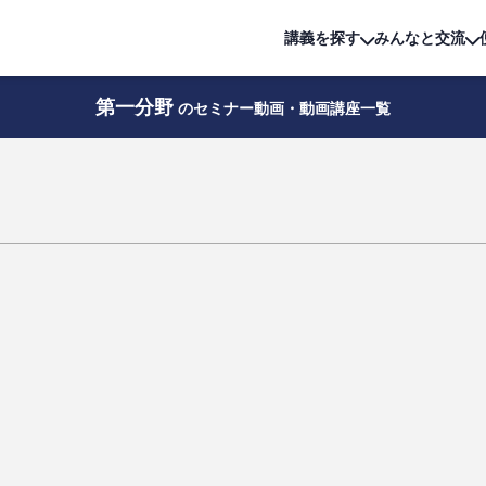
詳細は
無料講座
公開中!
講義を探す
みんなと交流
第一分野
のセミナー動画・動画講座一覧