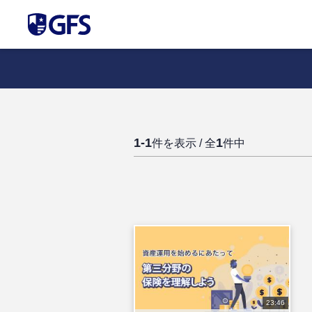
1-1
1
件を表示 / 全
件中
23:46