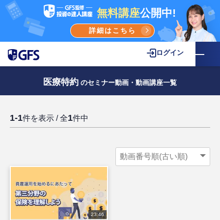
無料講座
公開中!
詳細はこちら
ログイン
医療特約
のセミナー動画・動画講座一覧
1-1
1
件を表示 / 全
件中
23:46