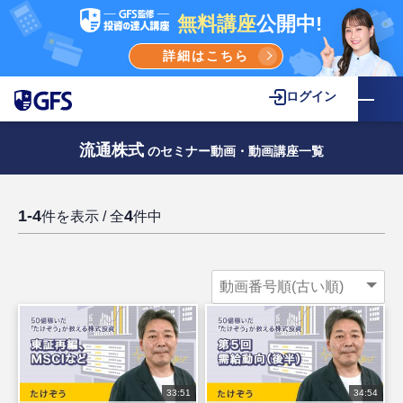
無料講座
公開中!
詳細はこちら
ログイン
流通株式
のセミナー動画・動画講座一覧
1-4
4
件を表示 / 全
件中
33:51
34:54