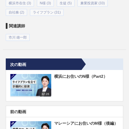
横浜市在住 (3)
N様 (3)
生徒 (5)
兼業投資家 (33)
自社株 (2)
ライフプラン (31)
関連講師
市川 雄一郎
次の動画
横浜にお住いのN様（Part2）
32:26
前の動画
マレーシアにお住いのM様（後編）