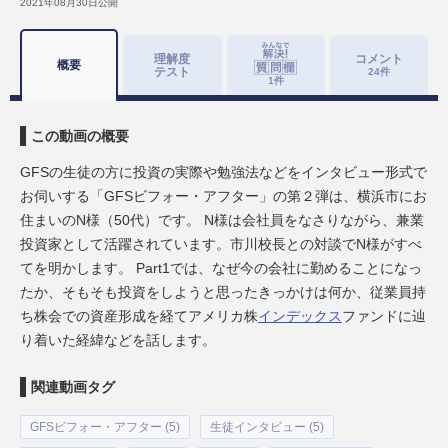
2021年08月30日
公開
理解度
コメント
概要
テスト
24
件
1
件
この動画の概要
GFSの生徒の方に投資の実際や勉強法などをインタビュー形式で
お伺いする「GFSビフォー・アフター」の第２弾は、横浜市にお
住まいのN様（50代）です。 N様は会社員をなさりながら、兼業
投資家として活躍されています。市川校長との対談でN様がすべ
てを明かします。 Part1では、なぜ今の会社に勤めることになっ
たか、そもそも投資をしようと思ったきっかけは何か、従業員持
ち株会での資産形成を経てアメリカ株
インデックス
ファンドに辿
り着いた経緯などを話します。
関連動画タグ
GFSビフォー・アフター (5)
生徒インタビュー (5)