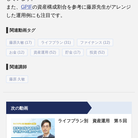
また、
GPIF
の資産構成割合を参考に藤原先生がアレンジ
した運用例にも注目です。
関連動画タグ
藤原久敏 (17)
ライフプラン (31)
ファイナンス (12)
お金 (12)
資産運用 (52)
貯金 (17)
投資 (52)
関連講師
藤原 久敏
次の動画
ライフプラン別 資産運用 第５回