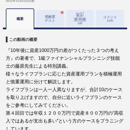
2021年11月22日
公開
理解度
コメント
概要
テスト
25
件
0
件
この動画の概要
『10年後に資産1000万円の差がつくたった３つの考え
方』の著者で、1級ファイナンシャルプランニング技能
士の藤原先生による特別講義。
様々なライフプランに応じた資産運用プランを積極運用
と慎重運用に分けて解説します。
ライフプランは一人一人異なりますが、合計10のケース
を取り上げますので、自分に近いライフプランのケース
をご参考にしてみてください。
第４回目では年収１２００万円で資産８００万円の“高収
入ではあるが支出も多い”という方のケースをプラニング
しています。