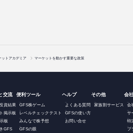
ケットアカデミア
マーケットを動かす重要な政策
と交流
便利ツール
ヘルプ
その他
会
投資結果
GFS株ゲーム
よくある質問
家族割サービス
会
ト掲示板
レベルチェックテスト
GFSの使い方
サ
掲示板
みんなで株予想
お問い合せ
特
きGFS
GFSの眼
プ