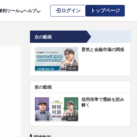
こちら
ログイン
トップページ
便利ツール
ヘルプ
次の動画
景気と金融市場の関係
35:45
前の動画
信用倍率で需給を読み
解く
32:57