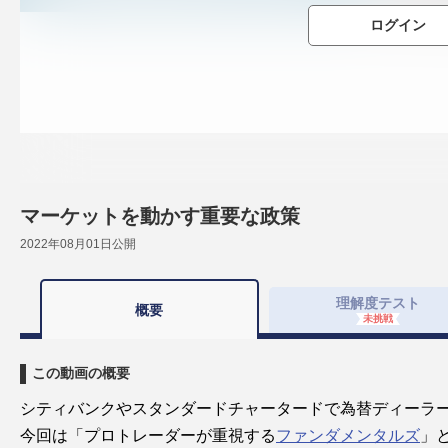
ログイン
マーケットを動かす重要な政策
2022年08月01日
公開
理解度
テスト
概要
未挑戦
この動画の概要
シティバンクやスタンダードチャータードで為替ディーラー
今回は「プロトレーダーが重視する
ファンダメンタルズ
」