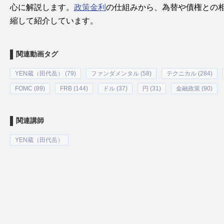
心に解説します。
政策金利
の仕組みから、為替や債権との
縮して紹介しています。
関連動画タグ
YEN蔵（田代岳） (79)
ファンダメンタル (58)
テクニカル (284)
FOMC (89)
FRB (144)
ドル (37)
円 (31)
金融政策 (90)
関連講師
YEN蔵（田代岳）