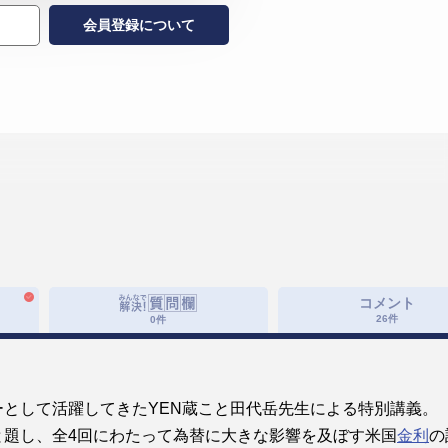
会員登録について
コメント
26
件
0
件
として活躍してきたYEN蔵こと田代岳先生による特別講義。
と題し、全4回にわたって為替に大きな影響を及ぼす米国
金利
の