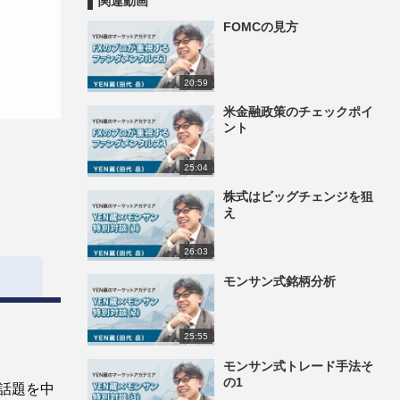
関連動画
FOMCの見方
20:59
米金融政策のチェックポイ
ント
25:04
株式はビッグチェンジを狙
え
26:03
モンサン式銘柄分析
25:55
モンサン式トレード手法そ
の1
話題を中