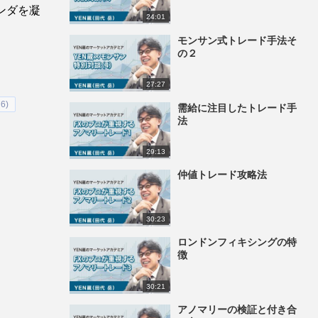
ンダを凝
24:01
モンサン式トレード手法そ
の２
27:27
6)
需給に注目したトレード手
法
29:13
仲値トレード攻略法
30:23
ロンドンフィキシングの特
徴
30:21
アノマリーの検証と付き合