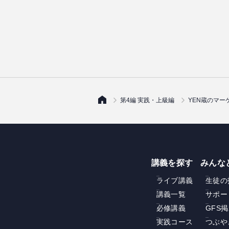
第4編 実践・上級編
YEN蔵のマー
講義を探す
みんな
ライブ講義
生徒の
講義一覧
サポー
必修講義
GFS
実践コース
つぶや