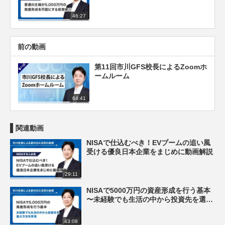
46:27
前の動画
第11回市川GFS校長によるZoomホ
ームルーム
64:41
関連動画
NISAで仕込むべき！EVブームの追い風
受ける優良日本企業をまじめに動画解説
29:11
NISAで5000万円の資産形成を行う基本
〜未経験でも生活の中から投資先を選ぶ
方法を実演〜
43:08