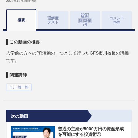
2023年12月26日
公開
理解度
コメント
概要
テスト
25
件
1
件
この動画の概要
入学前の方へのPR活動の一つとして行ったGFS市川校長の講義
です。
関連講師
市川 雄一郎
次の動画
普通の主婦が5000万円の資産形成
を可能にする投資術①