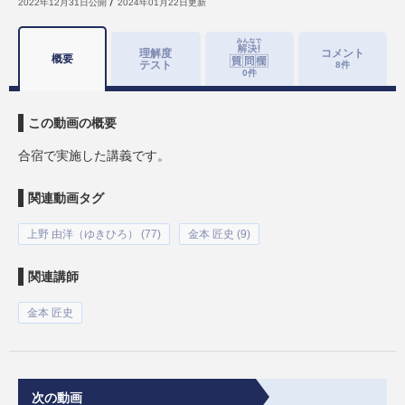
2022年12月31日
公開
2024年01月22日
更新
理解度
コメント
概要
テスト
8
件
0
件
この動画の概要
合宿で実施した講義です。
関連動画タグ
上野 由洋（ゆきひろ） (77)
金本 匠史 (9)
関連講師
金本 匠史
次の動画