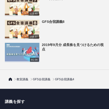
123:40
GFS合宿講義8
168:37
2019年9月分 成長株を見つけるための視
点
91:06
教室講義
GFS合宿講義
GFS合宿講義4
講義を探す