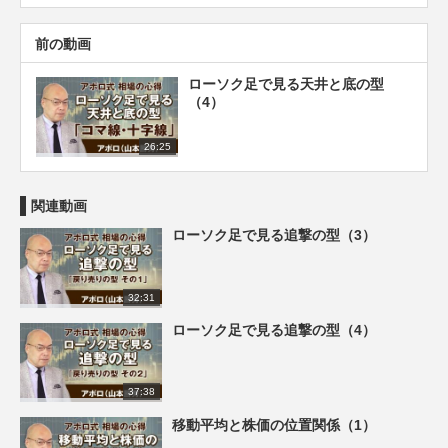
前の動画
ローソク足で見る天井と底の型
（4）
26:25
関連動画
ローソク足で見る追撃の型（3）
32:31
ローソク足で見る追撃の型（4）
37:38
移動平均と株価の位置関係（1）