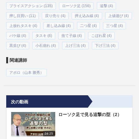
プライスアクション (135)
ローソク足 (156)
追撃 (4)
押し目買い (11)
戻り売り (4)
押え込み線 (4)
上値遊び (4)
上放れタスキ (4)
差し込み線 (4)
二つ星 (4)
三つ星 (4)
バケ線 (4)
タスキ (6)
捨て子線 (4)
こぼれ星 (4)
黒並び (4)
小石崩れ (4)
上げ三法 (4)
下げ三法 (4)
関連講師
アポロ（山本 勝秀）
次の動画
ローソク足で見る追撃の型（2）
24:25