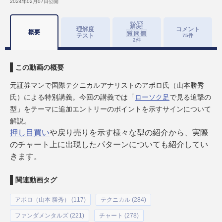
2024年02月07日
公開
理解度
コメント
概要
テスト
75
件
2
件
この動画の概要
元証券マンで国際テクニカルアナリストのアポロ氏（山本勝秀
氏）による特別講義。今回の講義では「
ローソク足
で見る追撃の
型」をテーマに追加エントリーのポイントを示すサインについて
解説。
押し目買い
や戻り売りを示す様々な型の紹介から、実際
のチャート上に出現したパターンについても紹介してい
きます。
関連動画タグ
アポロ（山本 勝秀） (117)
テクニカル (284)
ファンダメンタルズ (221)
チャート (278)