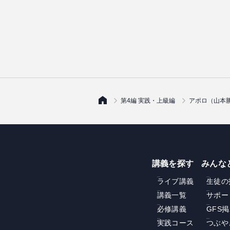
第4編 実践・上級編
アポロ（山本勝
講義を探す
みんな
ライブ講義
生徒の
講義一覧
サポー
必修講義
GFS
実践コース
つぶや