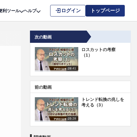
こちら
ログイン
トップページ
便利ツール
ヘルプ
次の動画
ロスカットの考察
（1）
28:41
前の動画
トレンド転換の兆しを
考える（3）
25:28