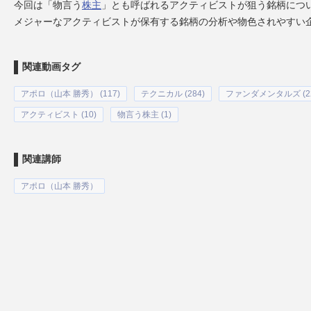
今回は「物言う
株主
」とも呼ばれるアクティビストが狙う銘柄につ
メジャーなアクティビストが保有する銘柄の分析や物色されやすい
関連動画タグ
アポロ（山本 勝秀） (117)
テクニカル (284)
ファンダメンタルズ (22
アクティビスト (10)
物言う株主 (1)
関連講師
アポロ（山本 勝秀）