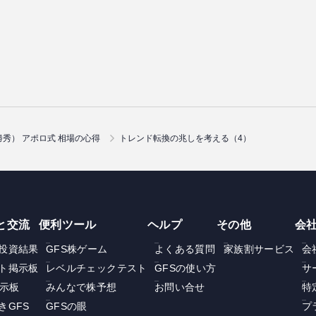
秀） アポロ式 相場の心得
トレンド転換の兆しを考える（4）
と交流
便利ツール
ヘルプ
その他
会
投資結果
GFS株ゲーム
よくある質問
家族割サービス
会
ト掲示板
レベルチェックテスト
GFSの使い方
サ
掲示板
みんなで株予想
お問い合せ
特
きGFS
GFSの眼
プ