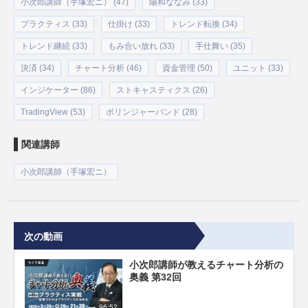
小次郎講師（手塚宏ニ） (47)
陽和ななみ (33)
プラクティス (33)
仕掛け (33)
トレンド転換 (34)
トレンド継続 (33)
もみ合い放れ (33)
手仕舞い (35)
決済 (34)
チャート分析 (46)
資金管理 (50)
ユニット (33)
インジケーター (86)
ストキャスティクス (26)
TradingView (53)
ボリンジャーバンド (28)
関連講師
小次郎講師（手塚宏ニ）
次の動画
小次郎講師が教えるチャート分析の
奥義 第32回
96:52