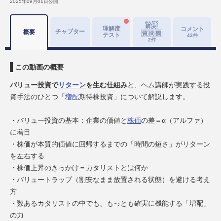
2025年09月01日
公開
理解度
コメント
チャプター
概要
テスト
42
件
2
件
この動画の概要
バリュー投資で
リターン
を生む仕組み
と、ヘム講師が実践する投
資手法のひとつ「
増配
期待株投資」について解説します。
・バリュー投資の基本：企業の価値と
株価
の差＝α（アルファ）
に着目
・株価が本質的価値に回帰するまでの「時間の短さ」がリターン
を左右する
・株価上昇のきっかけ＝カタリストとは何か
・バリュートラップ（割安なまま放置される状態）を避ける考え
方
・数あるカタリストの中でも、もっとも確実に機能する「増配」
の力