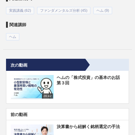
実践講義 (62)
ファンダメンタルズ分析 (45)
ヘム (9)
関連講師
ヘム
次の動画
ヘムの「株式投資」の基本のお話
第３回
26:42
前の動画
決算書から紐解く銘柄選定の手法