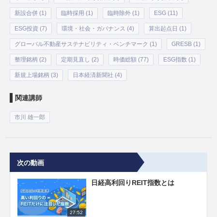
新設合併 (1)
臨時採用 (1)
臨時除外 (1)
ESG (11)
ESG投資 (7)
環境・社会・ガバナンス (4)
算出起点日 (1)
グローバル不動産サステナビリティ・ベンチマーク (1)
GRESB (1)
整理銘柄 (2)
定期見直し (2)
時価総額 (77)
ESG指数 (1)
新規上場銘柄 (3)
日本経済新聞社 (4)
関連講師
市川 雄一郎
次の動画
日経高利回りREIT指数とは
27:52