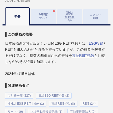
2020年07月31日
公開
理解度
コメント
概要
テスト
40
件
0
件
この動画の概要
日本経済新聞社が設定した日経ESG-REIT指数とは、
ESG投資
と
REITを組み合わせた特徴を持っていますが、この概要を解説す
るだけでなく、指数の基準日からの推移を
東証REIT指数
と比較
しながらその特徴も解説します。
2024年4月5日監修
関連動画タグ
市川雄一郎 (227)
日経ESG-REIT指数 (2)
Nikkei ESG-REIT Index (1)
東証REIT指数 (8)
REIT (24)
リート (19)
上場不動産投資信託 (1)
不動産投資法人 (9)