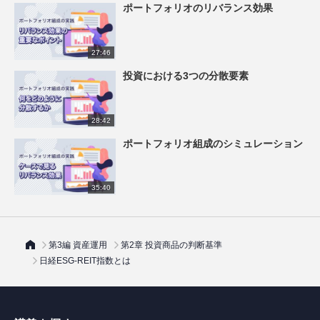
ポートフォリオのリバランス効果
27:46
投資における3つの分散要素
28:42
ポートフォリオ組成のシミュレーション
35:40
第3編 資産運用
第2章 投資商品の判断基準
日経ESG-REIT指数とは