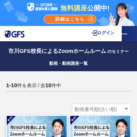
無料講座
公開中!
詳細はこちら
ログイン
市川GFS校長によるZoomホームルーム
のセミナー
動画・動画講座一覧
1-10
10
件を表示 / 全
件中