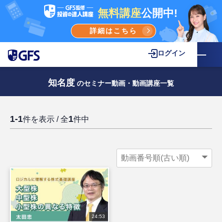
無料講座
公開中!
詳細はこちら
ログイン
知名度
のセミナー動画・動画講座一覧
1-1
1
件を表示 / 全
件中
24:53