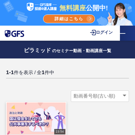
無料講座
公開中!
詳細はこちら
ログイン
ピラミッド
のセミナー動画・動画講座一覧
1-1
1
件を表示 / 全
件中
23:54