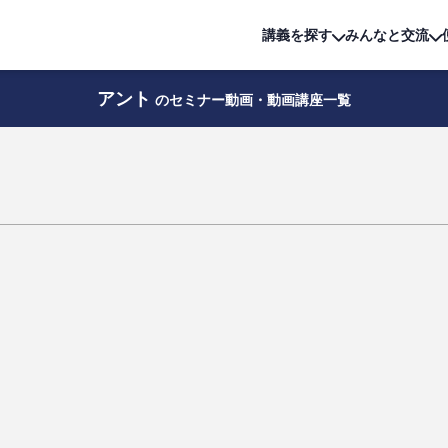
詳細は
無料講座
公開中!
講義を探す
みんなと交流
アント
のセミナー動画・動画講座一覧