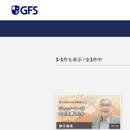
1-1
1
件を表示 / 全
件中
28:28