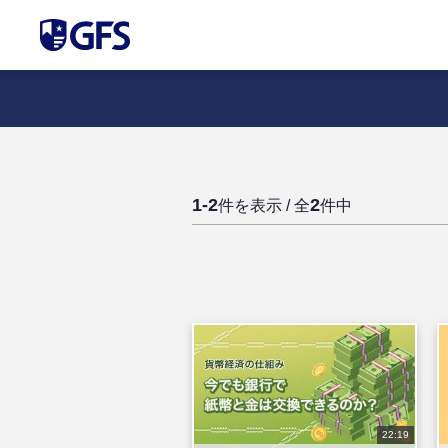
1-2
2
件を表示 / 全
件中
22:19