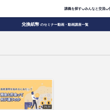
詳細は
無料講座
公開中!
講義を探す
みんなと交流
兌換紙幣
のセミナー動画・動画講座一覧
26:34