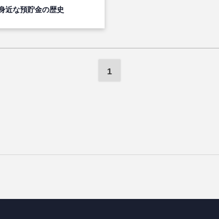
身近な預貯金の歴史
1