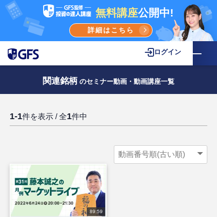
無料講座
公開中!
詳細はこちら
ログイン
関連銘柄
のセミナー動画・動画講座一覧
1-1
1
件を表示 / 全
件中
89:59