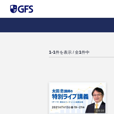
1-1
1
件を表示 / 全
件中
133:10