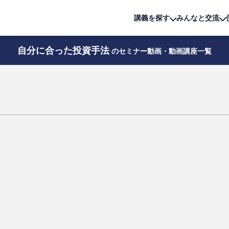
詳細は
無料講座
公開中!
講義を探す
みんなと交流
自分に合った投資手法
のセミナー動画・動画講座一覧