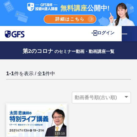
無料講座
公開中!
詳細はこちら
ログイン
第2のコロナ
のセミナー動画・動画講座一覧
1-1
1
件を表示 / 全
件中
133:10