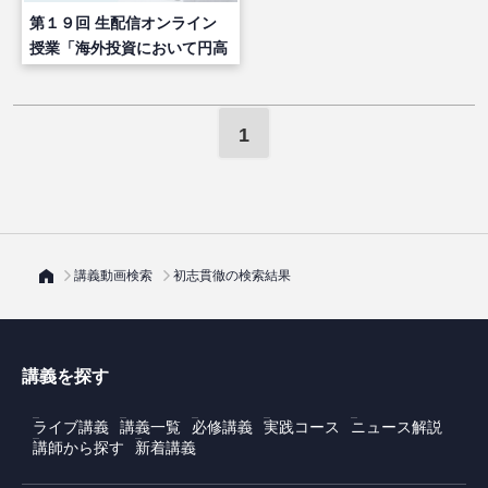
第１９回 生配信オンライン
授業「海外投資において円高
に振れた場合、どう対応すべ
きか」
1
講義動画検索
初志貫徹の検索結果
講義を探す
ライブ講義
講義一覧
必修講義
実践コース
ニュース解説
講師から探す
新着講義