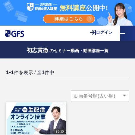
無料講座
公開中!
詳細はこちら
ログイン
初志貫徹
のセミナー動画・動画講座一覧
1-1
1
件を表示 / 全
件中
85:35