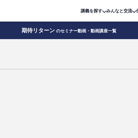
詳細は
無料講座
公開中!
講義を探す
みんなと交流
期待リターン
のセミナー動画・動画講座一覧