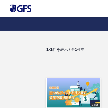
1-1
1
件を表示 / 全
件中
13:35