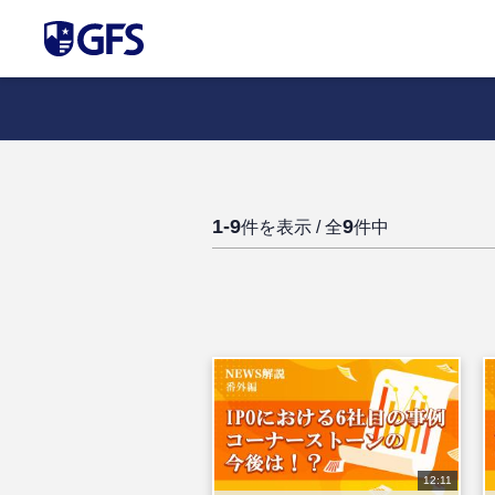
1-9
9
件を表示 / 全
件中
12:11