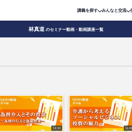
詳細は
無料講座
公開中!
講義を探す
みんなと交流
林真道
のセミナー動画・動画講座一覧
13:33
11:0