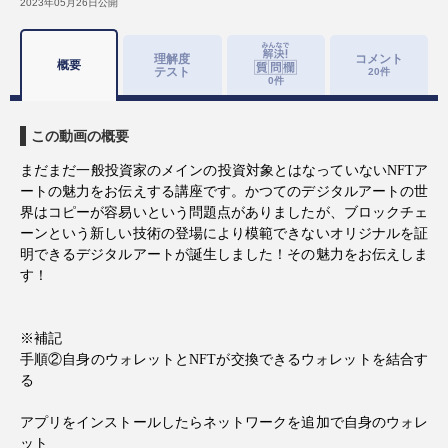
2023年05月26日
公開
理解度
コメント
概要
テスト
20
件
0
件
この動画の概要
まだまだ一般投資家のメインの投資対象とはなっていない
NFT
ア
ートの魅力をお伝えする講座です。かつてのデジタルアートの世
界はコピーが容易いという問題点がありましたが、ブロックチェ
ーンという新しい技術の登場により模範できないオリジナルを証
明できるデジタルアートが誕生しました！その魅力をお伝えしま
す！
※補記
手順②自身のウォレットと
NFT
が交換できるウォレットを結合す
る
アプリをインストールしたらネットワークを追加で自身のウォレ
ット