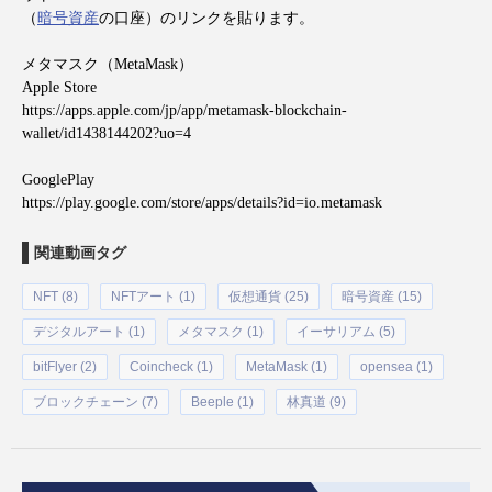
（
暗号資産
の口座）のリンクを貼ります。
メタマスク（
MetaMask
）
Apple Store
https://apps.apple.com/jp/app/metamask-blockchain-
wallet/id1438144202?uo=4
GooglePlay
https://play.google.com/store/apps/details?id=io.metamask
関連動画タグ
NFT (8)
NFTアート (1)
仮想通貨 (25)
暗号資産 (15)
デジタルアート (1)
メタマスク (1)
イーサリアム (5)
bitFlyer (2)
Coincheck (1)
MetaMask (1)
opensea (1)
ブロックチェーン (7)
Beeple (1)
林真道 (9)