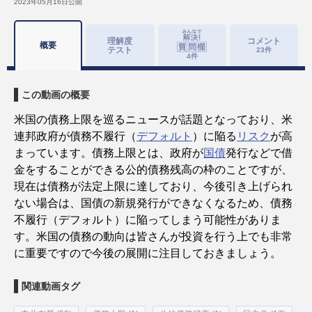
2023年05月16日
公開
理解度
コメント
概要
テスト
23
件
4
件
この動画の概要
米国の債務上限を巡るニュースが話題となっており、米
連邦政府が債務不履行（
デフォルト
）に陥る
リスク
が高
まっています。債務上限とは、政府が
国債
発行などで借
金をすることができる公的債務残高の枠のことですが、
現在は債務が法定上限に達しており、今後引き上げられ
ない場合は、国債の新規発行ができなくなるため、債務
不履行（デフォルト）に陥ってしまう可能性がありま
す。米国の債務の動向は皆さんが投資を行う上でも非常
に重要ですので今後の展開に注目しておきましょう。
関連動画タグ