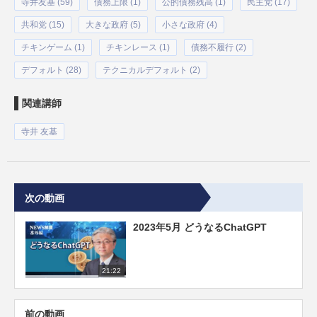
寺井友基 (59)
債務上限 (1)
公的債務残高 (1)
民主党 (17)
共和党 (15)
大きな政府 (5)
小さな政府 (4)
チキンゲーム (1)
チキンレース (1)
債務不履行 (2)
デフォルト (28)
テクニカルデフォルト (2)
関連講師
寺井 友基
次の動画
2023年5月 どうなるChatGPT
21:22
前の動画