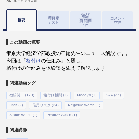
2023年08月08日
公開
理解度
コメント
概要
テスト
22
件
1
件
この動画の概要
帝京大学経済学部教授の宿輪先生のニュース解説です。
今回は「
格付け
の仕組み」と題し、
格付けの仕組みを体験談を添えて解説します。
関連動画タグ
宿輪純一 (170)
格付け機関 (1)
Moody's (1)
S&P (44)
Fitch (2)
信用リスク (24)
Negative Watch (1)
Stable Watch (1)
Positive Watch (1)
関連講師