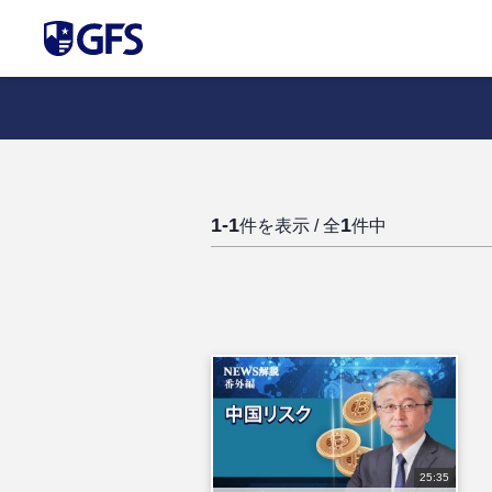
1-1
1
件を表示 / 全
件中
25:35