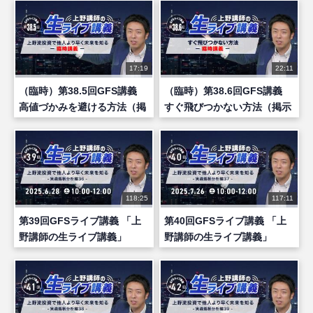
17:19
22:11
（臨時）第38.5回GFS講義
（臨時）第38.6回GFS講義
高値づかみを避ける方法（掲
すぐ飛びつかない方法（掲示
示板への回答）
板への回答）
118:25
117:11
第39回GFSライブ講義 「上
第40回GFSライブ講義 「上
野講師の生ライブ講義」
野講師の生ライブ講義」