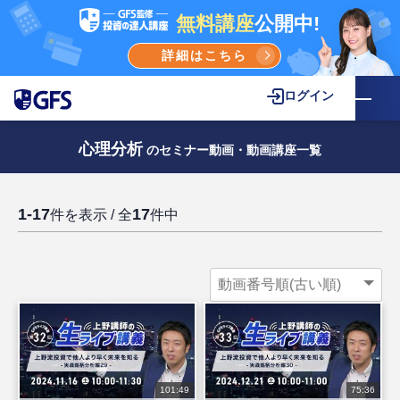
無料講座
公開中!
詳細はこちら
ログイン
心理分析
のセミナー動画・動画講座一覧
1-17
17
件を表示 / 全
件中
101:49
75:36