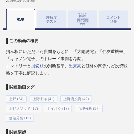
2025年10月30日
公開
理解度
コメント
概要
テスト
19
件
2
件
この動画の概要
掲示板にいただいた質問をもとに、「太陽誘電」「住友重機械」
「キャノン電子」のトレード事例を考察。
エントリーと
損切り
の判断基準、
出来高
と価格の関係など投資戦
略を丁寧に解説します。
関連動画タグ
上野 (24)
上野由洋 (41)
上野流投資 (42)
上野メソッド (17)
ナイオク (17)
心理分析 (17)
価値分析 (16)
関連講師