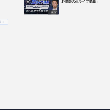
野講師の生ライブ講義」
118:50
(3)