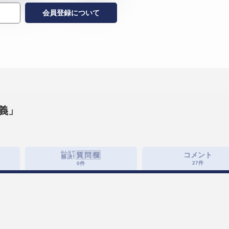
会員登録について
講義」
コメント
27
件
0
件