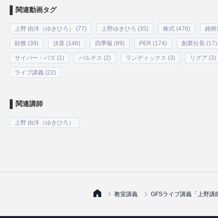
関連動画タグ
上野 由洋（ゆきひろ） (77)
上野ゆきひろ (35)
株式 (476)
銘柄選
財務 (39)
決算 (146)
四季報 (89)
PER (174)
創業社長 (17)
サイバー・バズ (1)
バルテス (2)
ランディックス (3)
リグア (3)
ライブ講義 (22)
関連講師
上野 由洋（ゆきひろ）
教室講義
GFSライブ講義「上野講