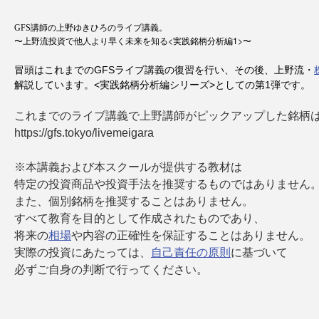
GFS講師の上野ゆきひろのライブ講義。
<
1>
〜
上野流投資で他人より早く未来を知る
実践銘柄分析編
〜
冒頭はこれまでのGFSライブ講義の復習を行い、その後、上野流・
解説しています。<実践銘柄分析編シリーズ>としての第1弾です。
これまでのライブ講義で上野講師がピックアップした銘柄
https://gfs.tokyo/livemeigara
※本講義および本スクールが提供する教材は
特定の投資商品や投資手法を推奨するものではありません
また、個別銘柄を推奨することはありません。
すべて教育を目的として作成されたものであり、
将来の
相場
や内容の正確性を保証することはありません。
実際の投資にあたっては、
自己責任の原則
に基づいて
必ずご自身の判断で行ってください。