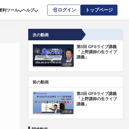
こちら
ログイン
トップページ
便利ツール
ヘルプ
次の動画
第5回 GFSライブ講義
「上野講師の生ライブ
講義」
115:19
前の動画
第3回 GFSライブ講義
「上野講師の生ライブ
講義」
159:18