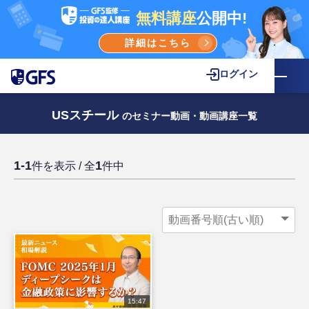
無料講座
公開中!
詳細はこちら
ログイン
USスチール
のセミナー動画・動画講座一覧
1-1
1
件を表示 / 全
件中
15:47