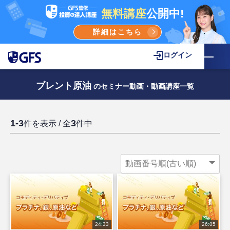
無料講座
公開中!
詳細はこちら
ログイン
ブレント原油
のセミナー動画・動画講座一覧
1-3
3
件を表示 / 全
件中
24:33
26:05