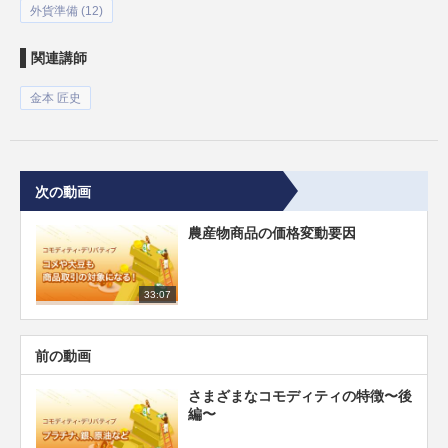
外貨準備 (12)
関連講師
金本 匠史
次の動画
農産物商品の価格変動要因
33:07
前の動画
さまざまなコモディティの特徴〜後
編〜