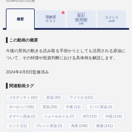
2019年01月27日
公開
理解度
コメント
概要
テスト
48
件
0
件
この動画の概要
今後の景気の動きを読み取る手掛かりとしても活用される原油に
ついて、その特徴や投資判断における具体例を解説します。
2024年4月8日監修済み
関連動画タグ
コモディティ (42)
原油 (35)
アメリカ (152)
ヨーロッパ (58)
景気 (59)
中東 (13)
ドバイ原油 (3)
オマーン原油 (1)
シェールオイル (7)
WTI (15)
中国 (116)
インド (21)
ブレント原油 (3)
為替 (298)
株価 (141)