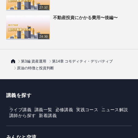
27:37
不動産投資にかかる費用〜後編〜
24:30
第3編 資産運用
第14章 コモディティ・デリバティブ
原油の特徴と投資判断
講義を探す
ライブ講義
講義一覧
必修講義
実践コース
ニュース解説
講師から探す
新着講義
みんなと交流