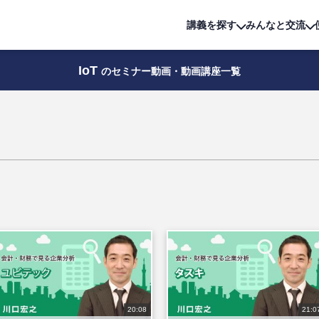
詳細は
無料講座
公開中!
講義を探す
みんなと交流
IoT
のセミナー動画・動画講座一覧
20:08
21:0