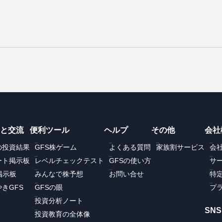
と交流
便利ツール
ヘルプ
その他
会社
の投資結果
GFS株ゲーム
よくある質問
家族割サービス
会
ート掲示板
レベルチェックテスト
GFSの使い方
サ
掲示板
みんなで株予想
お問い合せ
特
きGFS
GFSの眼
プ
投資分析ノート
SNS
投資教育の全体像