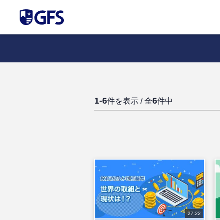
1-6
6
件を表示 / 全
件中
27:22