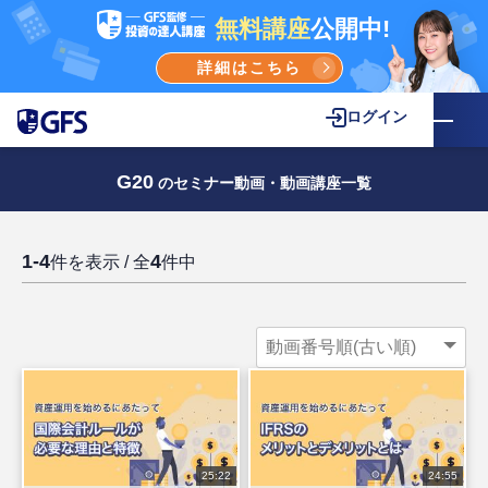
無料講座
公開中!
詳細はこちら
ログイン
G20
のセミナー動画・動画講座一覧
1-4
4
件を表示 / 全
件中
25:22
24:55