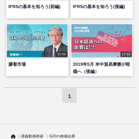
IFRSの基本を知ろう(前編)
IFRSの基本を知ろう(後編)
31:06
27:53
膠着市場
2019年5月 米中貿易摩擦が暗
礁へ（後編）
1
講義動画検索
G20の検索結果