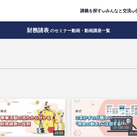
詳細は
無料講座
公開中!
講義を探す
みんなと交流
財務諸表
のセミナー動画・動画講座一覧
29:09
28:0