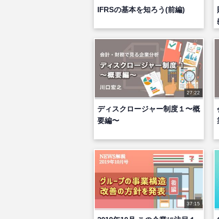
IFRSの基本を知ろう(前編)
27:22
ディスクロージャー制度１〜概
要編〜
37:15