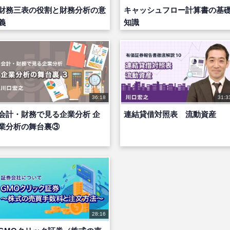
財務三表の役割と財務分析の意
キャッシュフロー計算書の基
義
知識
36:18
31:3
会計・財務で見る企業分析 企
連結貸借対照表 流動資産
業分析の舞台裏③
28:16