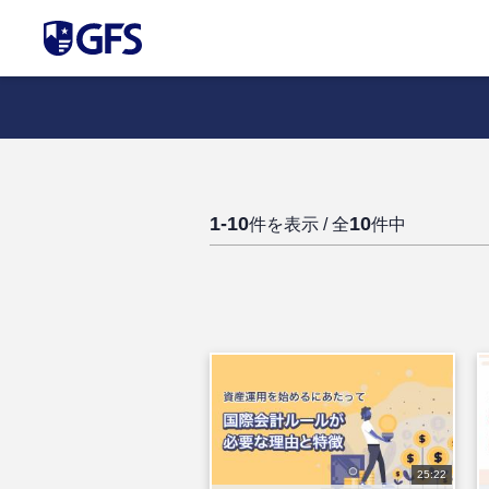
1-10
10
件を表示 / 全
件中
25:22