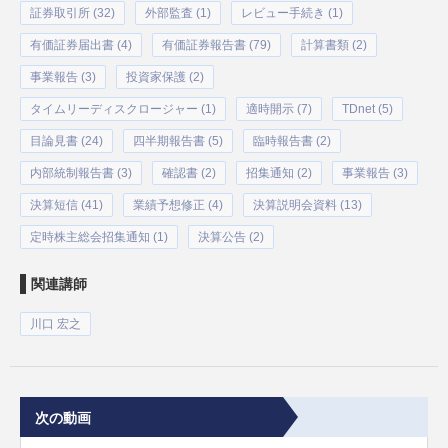
証券取引所 (32)
外部監査 (1)
レビュー手続き (1)
有価証券届出書 (4)
有価証券報告書 (79)
計算書類 (2)
事業報告 (3)
投資家保護 (2)
タイムリーディスクロージャー (1)
適時開示 (7)
TDnet (5)
目論見書 (24)
四半期報告書 (5)
臨時報告書 (2)
内部統制報告書 (3)
確認書 (2)
招集通知 (2)
事業報告 (3)
決算短信 (41)
業績予想修正 (4)
決算説明会資料 (13)
定時株主総会招集通知 (1)
決算公告 (2)
関連講師
川口 宏之
次の動画