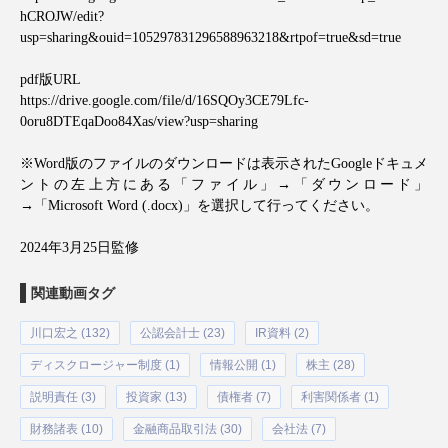
hCROJW/edit?
usp=sharing&ouid=105297831296588963218&rtpof=true&sd=true
pdf
版
URL
https://drive.google.com/file/d/16SQOy3CE79Lfc-
0oru8DTEqaDoo84Xas/view?usp=sharing
※
Word
版のファイルのダウンロードは表示された
Google
ドキュメ
ントの左上方にある「ファイル」
→
「ダウンロード」
→
「
Microsoft Word (.docx)
」を選択して行ってください。
2024年3月25日監修
関連動画タグ
川口宏之 (132)
公認会計士 (23)
IR資料 (2)
ディスクロージャー制度 (1)
情報公開 (1)
株主 (28)
説明責任 (3)
投資家 (13)
債権者 (7)
利害関係者 (1)
財務諸表 (10)
金融商品取引法 (30)
会社法 (7)