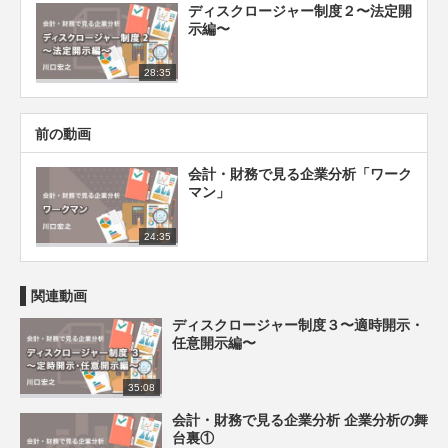
ディスクロージャー制度２〜法定開
示編〜
28:35
前の動画
会計・財務で見る企業分析「ワーク
マン」
24:35
関連動画
ディスクロージャー制度３〜適時開示・
任意開示編〜
35:08
会計・財務で見る企業分析 企業分析の舞
台裏①