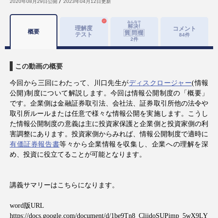
2020年08月29日
公開
2023年04月12日
更新
理解度
コメント
概要
テスト
84
件
2
件
この動画の概要
今回から三回にわたって、川口先生が
ディスクロージャー
(
情報
公開
)
制度について解説します。今回は情報公開制度の「概要」
です。企業側は金融証券取引法、会社法、証券取引所他の法令や
取引所ルールまたは任意で様々な情報公開を実施します。こうし
た情報公開制度の意義は主に投資家保護と企業側と投資家側の利
害調整にあります。投資家側からみれば、情報公開制度で適時に
有価証券報告書
等々から企業情報を収集し、企業への理解を深
め、投資に役立てることが可能となります。
講義サマリーはこちらになります。
word
版
URL
https://docs.google.com/document/d/1be9Tn8_CliidoSUPimp_5wX9LY