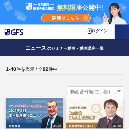
無料講座
公開中!
詳細はこちら
ログイン
ニュース
のセミナー動画・動画講座一覧
1-40
82
件を表示 / 全
件中
24:09
29:58