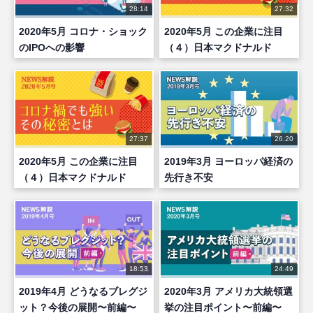
28:14
27:32
2020年5月 コロナ・ショック
2020年5月 この企業に注目
のIPOへの影響
（４）日本マクドナルド
HD（前編）
27:37
26:20
2020年5月 この企業に注目
2019年3月 ヨーロッパ経済の
（４）日本マクドナルド
先行き不安
HD（後編）
18:53
24:49
2019年4月 どうなるブレグジ
2020年3月 アメリカ大統領選
ット？今後の展開〜前編〜
挙の注目ポイント〜前編〜