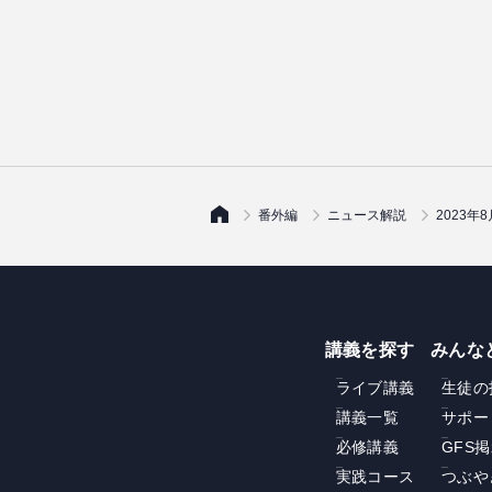
番外編
ニュース解説
2023
講義を探す
みんな
ライブ講義
生徒の
講義一覧
サポー
必修講義
GFS
実践コース
つぶや