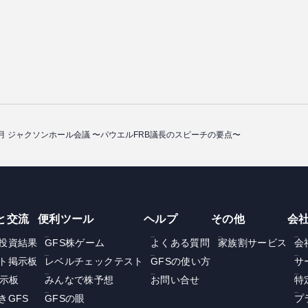
年8月 ジャクソンホール会議 〜パウエルFRB議長のスピーチの要点〜
と交流
便利ツール
ヘルプ
その他
会
投資結果
GFS株ゲーム
よくある質問
家族割サービス
会
ト掲示板
レベルチェックテスト
GFSの使い方
サ
掲示板
みんなで株予想
お問い合せ
特
きGFS
GFSの眼
プ