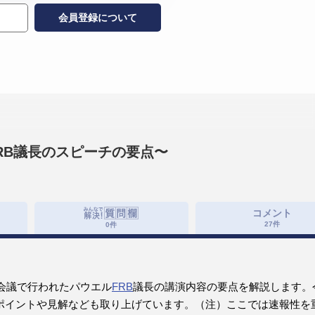
会員登録について
FRB議長のスピーチの要点〜
コメント
27
件
0
件
ール会議で行われたパウエル
FRB
議長の講演内容の要点を解説します。
ポイントや見解なども取り上げています。（注）ここでは速報性を