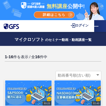
無料講座
公開中!
詳細はこちら
ログイン
マイクロソフト
のセミナー動画・動画講座一覧
1-16
16
件を表示 / 全
件中
33:22
22:43