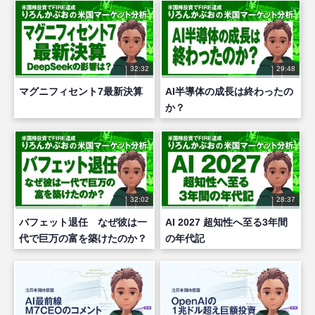
32:32
29:48
マグニフィセント7最新決算
AI半導体の成長は終わったの
か？
32:02
28:37
バフェット退任 なぜ彼は一
AI 2027 超知性へ至る3年間
代で巨万の富を築けたのか？
の年代記