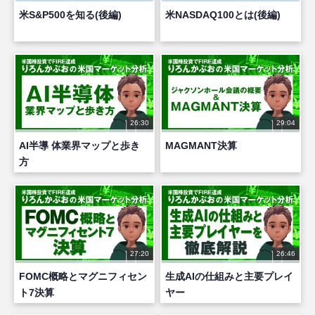
米S&P500を知る(後編)
米NASDAQ100とは(後編)
26:30
29:04
AI半導 体業界マップと歩き
MAGMANT決算
方
27:20
26:46
FOMC概略とマグニフィセン
生成AIの仕組みと主要プレイ
ト7決算
ヤー