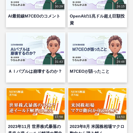
30:29
26:15
AI最前線M7CEOのコメント
OpenAIの1兆ドル超え巨額投
資
31:43
29:48
ＡＩバブルは崩壊するのか？
M7CEOが語ったこと
17:58
14:53
2023年11月 世界株式暴落の
2023年8月 米国株相場マクロ