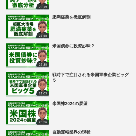
28:19
肥満症薬を徹底解剖
26:58
米国債券に投資妙味？
27:28
戦時下で注目される米国軍事企業ビッグ
５
21:03
米国株2024の展望
25:36
自動運転業界の現状