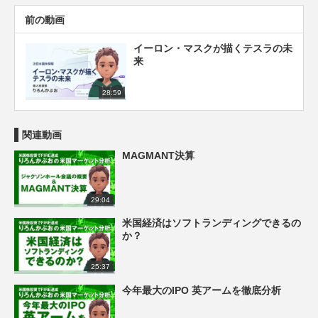
前の動画
イーロン・マスクが描くテスラの未
来
28:59
関連動画
MAGMANT決算
29:04
米国経済はソフトランディングできるの
か？
25:37
今年最大のIPO 英アームを徹底分析