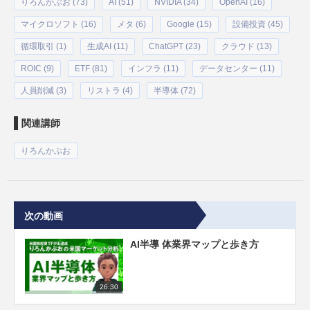
りろんかぶお (73)
AI (51)
NVIDIA (34)
OpenAI (16)
マイクロソフト (16)
メタ (6)
Google (15)
設備投資 (45)
循環取引 (1)
生成AI (11)
ChatGPT (23)
クラウド (13)
ROIC (9)
ETF (81)
インフラ (11)
データセンター (11)
人員削減 (3)
リストラ (4)
半導体 (72)
関連講師
りろんかぶお
次の動画
AI半導 体業界マップと歩き方
26:30