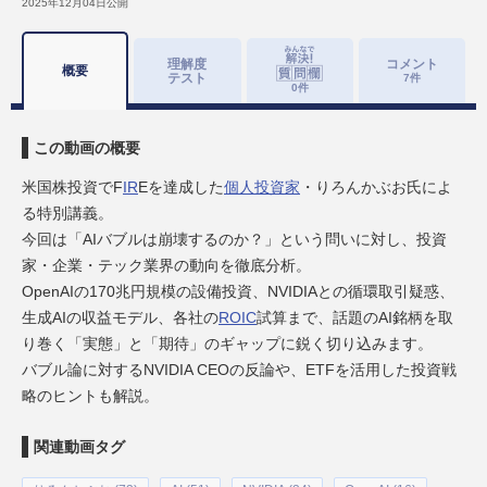
2025年12月04日
公開
理解度
コメント
概要
テスト
7
件
0
件
この動画の概要
米国株投資でF
IR
Eを達成した
個人投資家
・りろんかぶお氏によ
る特別講義。
今回は「AIバブルは崩壊するのか？」という問いに対し、投資
家・企業・テック業界の動向を徹底分析。
OpenAIの170兆円規模の設備投資、NVIDIAとの循環取引疑惑、
生成AIの収益モデル、各社の
ROIC
試算まで、話題のAI銘柄を取
り巻く「実態」と「期待」のギャップに鋭く切り込みます。
バブル論に対するNVIDIA CEOの反論や、ETFを活用した投資戦
略のヒントも解説。
関連動画タグ