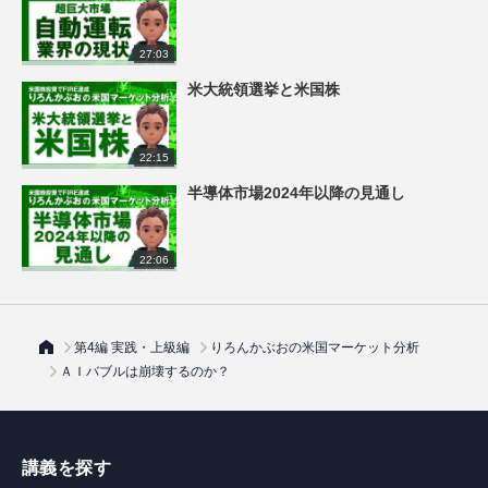
27:03
米大統領選挙と米国株
22:15
半導体市場2024年以降の見通し
22:06
第4編 実践・上級編
りろんかぶおの米国マーケット分析
ＡＩバブルは崩壊するのか？
講義を探す