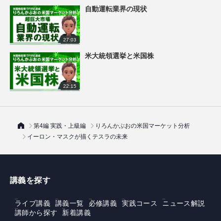
自動運転業界の現状
27:03
米大統領選挙と米国株
22:15
第4編 実践・上級編
りろんかぶおの米国マーケット分析
イーロン・マスクが描くテスラの未来
講義を探す
ライブ講義
講義一覧
必修講義
実践コース
ニュース解説
講師から探す
新着講義