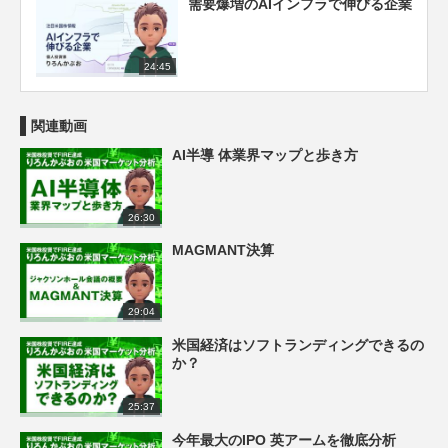
需要爆増のAIインフラで伸びる企業
24:45
関連動画
AI半導 体業界マップと歩き方
26:30
MAGMANT決算
29:04
米国経済はソフトランディングできるの
か？
25:37
今年最大のIPO 英アームを徹底分析