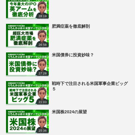
28:19
肥満症薬を徹底解剖
26:58
米国債券に投資妙味？
27:28
戦時下で注目される米国軍事企業ビッグ
５
21:03
米国株2024の展望
25:36