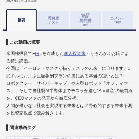
2025年12月04日
公開
理解度
コメント
概要
テスト
10
件
0
件
この動画の概要
米国株投資でF
IR
Eを達成した
個人投資家
・りろんかぶお氏によ
る特別講義。
今回は「イーロン・マスクが描くテスラの未来」に迫ります。1
兆ドルにおよぶ巨額報酬プランの裏にある本当の狙いとは？
ロボタクシー「サイバーキャブ」や人型ロボット「オプティマ
ス」、そして自社製AI半導体までテスラが進む“AI×量産”の最前線
を、CEOマスクの発言から徹底分析。
人間が働かない社会を実現する未来とは？野心的すぎる未来予測
を投資家視点で読み解きます。
関連動画タグ