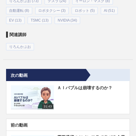
りろんかぶお (73)
テスラ (24)
イーロン・マスク (8)
自動運転 (8)
ロボタクシー (3)
ロボット (5)
AI (51)
EV (13)
TSMC (13)
NVIDIA (34)
関連講師
りろんかぶお
次の動画
ＡＩバブルは崩壊するのか？
31:43
前の動画