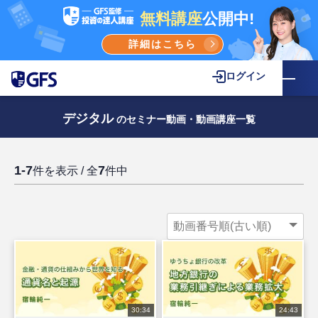
無料講座
公開中!
詳細はこちら
ログイン
デジタル
のセミナー動画・動画講座一覧
1-7
7
件を表示 / 全
件中
30:34
24:43