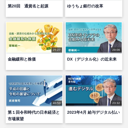
第20回 通貨名と起源
ゆうちょ銀行の改革
25:27
29:06
金融緩和と株価
DX（デジタル化）の近未来
40:53
23:32
第１回令和時代の日本経済と
2023年4月 給与デジタル払い
市場展望